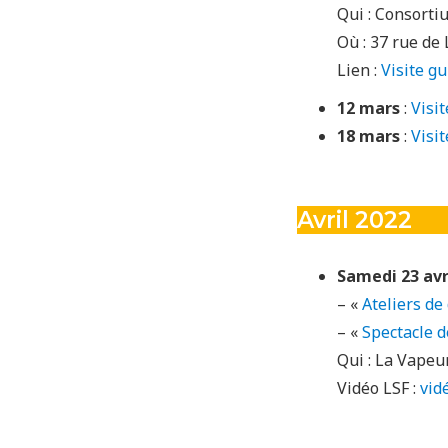
Qui : Consorti
Où : 37 rue de
Lien :
Visite g
12 mars
:
Visi
18 mars
:
Visi
Avril 2022
Samedi 23 avri
– «
Ateliers de
– «
Spectacle d
Qui : La Vapeur
Vidéo LSF :
vid