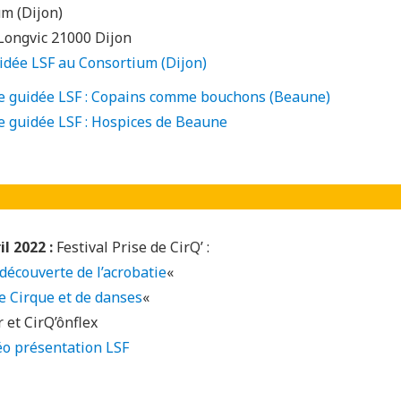
um (Dijon)
 Longvic 21000 Dijon
uidée LSF au Consortium (Dijon)
te guidée LSF : Copains comme bouchons (Beaune)
te guidée LSF : Hospices de Beaune
l 2022 :
Festival Prise de CirQ’ :
 découverte de l’acrobatie
«
e Cirque et de danses
«
 et CirQ’ônflex
éo présentation LSF