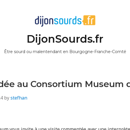
DijonSourds.fr
Être sourd ou malentendant en Bourgogne-Franche-Comté
idée au Consortium Museum d
24
by
stefhan
um vous invite à une visite commentée avec une interprète