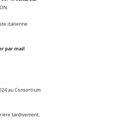
JON.
ste italienne
er par mail
 2024 au Consortium
rrière tardivement,