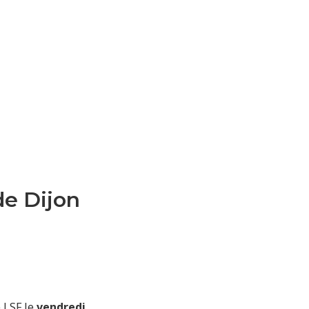
e Dijon
 LSF le
vendredi